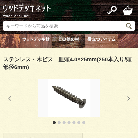
ステンレス・木ビス 皿頭4.0×25mm(250本入り/頭
部径6mm)
1
2
3
4
5
6
7