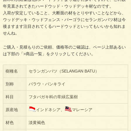
年見直されてきたハードウッド・ウッドデッキ材なのです。
入荷が安定していること、大断面の材をとりやすいことなどから、
ウッドデッキ・ウッドフェンス・パーゴラにセランガンバツ材は今
後ますます注目されてくるハードウッドといってもいいかも知れま
せんね。
ご購入・見積もりのご依頼、価格等のご確認は、ページ上部あるい
は下部の「>商品一覧」をクリックしてください。
樹種名
セランガンバツ（SELANGAN BATU）
別称
バラウ・バンキライ
科目
フタバガキ科の常緑広葉樹
原産地
インドネシア、
マレーシア
材色
淡黄褐色