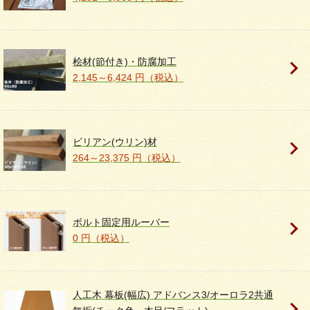
桧材(節付き)・防腐加工
2,145～6,424 円（税込）
ビリアン(ウリン)材
264～23,375 円（税込）
ボルト固定用ルーバー
0 円（税込）
人工木 幕板(幅広) アドバンス3/オーロラ2共通